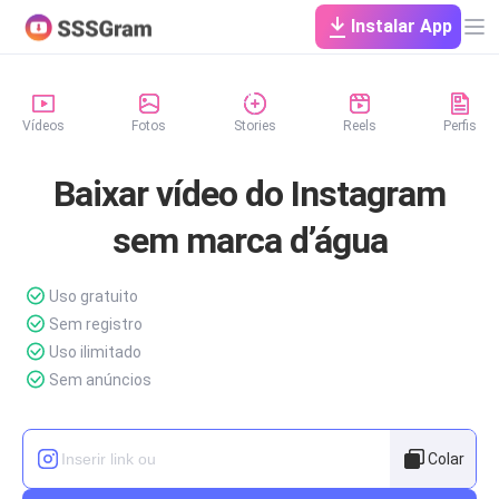
Instalar App
Vídeos
Fotos
Stories
Reels
Perfis
Baixar vídeo do Instagram
sem marca d’água
Uso gratuito
Sem registro
Uso ilimitado
Sem anúncios
Colar